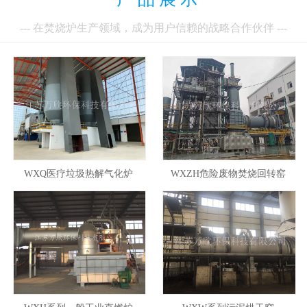
--- 在焚烧炉生产领域，成为用户信赖的战略合作伙伴 ---
WXQ医疗垃圾热解气化炉
WXZH危险废物焚烧回转窑