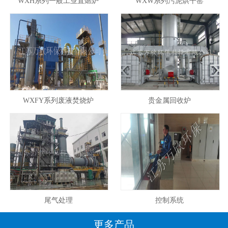
WXH系列一般工业直燃炉
WXW系列污泥烘干窑
WXFY系列废液焚烧炉
贵金属回收炉
尾气处理
控制系统
更多产品