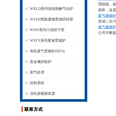
理技能，
WXLQ系列连续热解气化炉
损坏，这
废气燃烧
WXZH危险废物焚烧回转窑
形成二次
废气燃烧
WXW系列污泥烘干窑
公司不断
WXFY系列废液焚烧炉
有机废气焚烧炉(RTO)
贵金属回收炉
尾气处理
控制系统
活性炭吸附装置