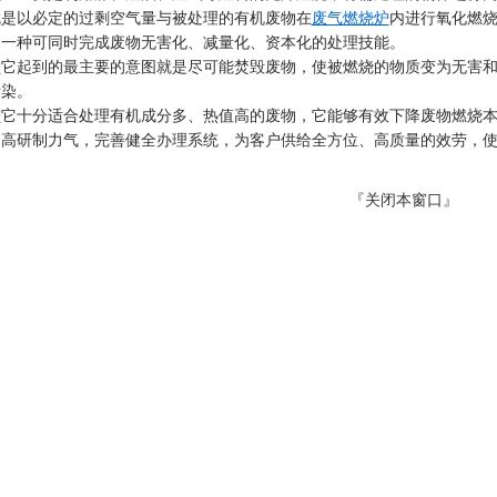
就是以必定的过剩空气量与被处理的有机废物在
废气燃烧炉
内进行氧化燃
是一种可同时完成废物无害化、减量化、资本化的处理技能。
炉
它起到的最主要的意图就是尽可能焚毁废物，使被燃烧的物质变为无害
污染。
炉
它十分适合处理有机成分多、热值高的废物，它能够有效下降废物燃烧
提高研制力气，完善健全办理系统，为客户供给全方位、高质量的效劳，
『
关闭本窗口
』