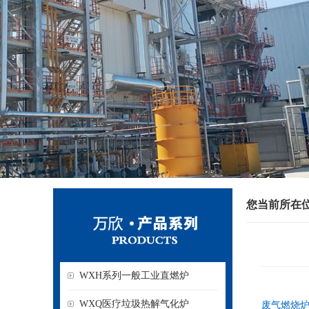
您当前所在
WXH系列一般工业直燃炉
WXQ医疗垃圾热解气化炉
废气燃烧