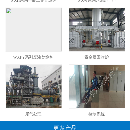
WXH系列一般工业直燃炉
WXW系列污泥烘干窑
WXFY系列废液焚烧炉
贵金属回收炉
尾气处理
控制系统
更多产品