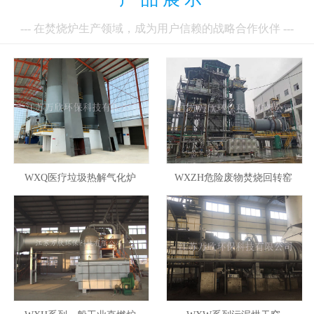
--- 在焚烧炉生产领域，成为用户信赖的战略合作伙伴 ---
WXQ医疗垃圾热解气化炉
WXZH危险废物焚烧回转窑